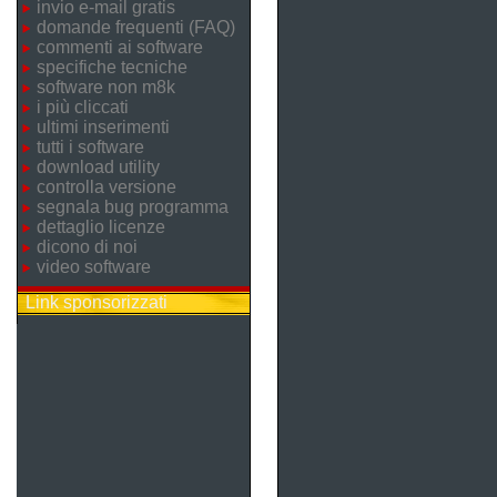
invio e-mail gratis
domande frequenti (FAQ)
commenti ai software
specifiche tecniche
software non m8k
i più cliccati
ultimi inserimenti
tutti i software
download utility
controlla versione
segnala bug programma
dettaglio licenze
dicono di noi
video software
Link sponsorizzati