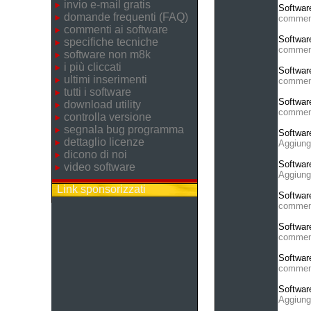
invio e-mail gratis
Softwar
domande frequenti (FAQ)
commen
commenti ai software
Softwar
specifiche tecniche
commen
software non m8k
i più cliccati
Softwar
ultimi inserimenti
commen
tutti i software
Softwar
download utility
commen
controlla versione
segnala bug programma
Softwar
dettaglio licenze
Aggiung
dicono di noi
Softwar
video software
Aggiung
Link sponsorizzati
Softwar
commen
Softwar
commen
Softwar
commen
Softwar
Aggiung