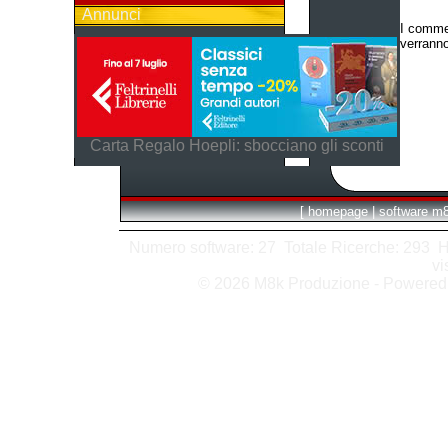
Annunci
I commen
verranno
Carta Regalo Hoepli: sbocciano gli sconti
[
homepage
|
software m
Numero software: 27 Totale Ricerche: 293 Hits
vi
© 2026 M8k Produzione - Powere