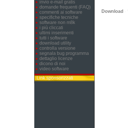
invio e-mail gratis
domande frequenti (FAQ)
Download
- 
commenti ai software
specifiche tecniche
software non m8k
i più cliccati
ultimi inserimenti
tutti i software
download utility
controlla versione
segnala bug programma
dettaglio licenze
dicono di noi
video software
Link sponsorizzati