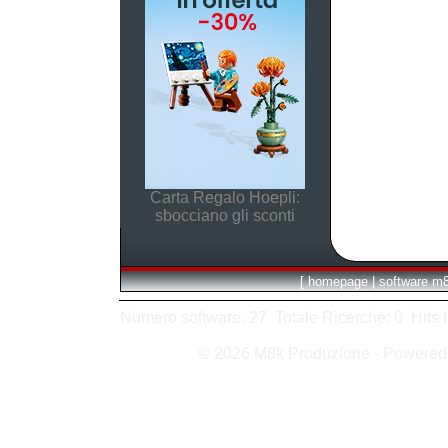
Carta Regalo Hoepli:
sbocciano gli sconti
[
homepage
|
software m
Numero software: 27 Totale Ricerche: 0 Hits In:
© 2026 M8k Produzione - Powere