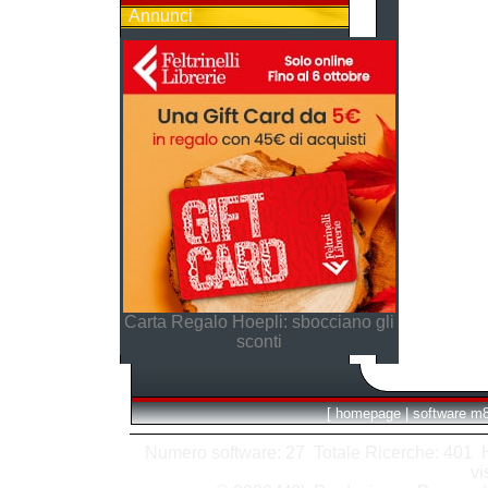
Annunci
Carta Regalo Hoepli: sbocciano gli
sconti
[
homepage
|
software m
Numero software: 27 Totale Ricerche: 401 Hit
vi