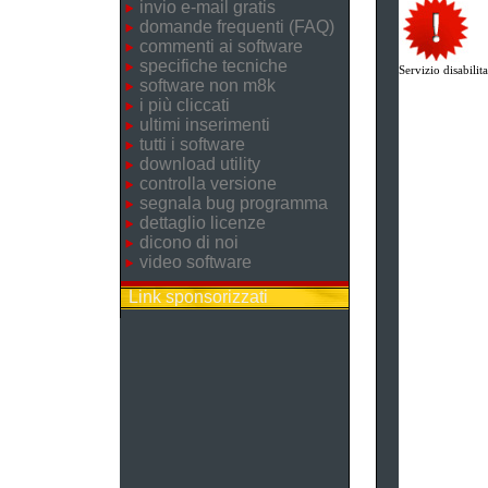
invio e-mail gratis
domande frequenti (FAQ)
commenti ai software
specifiche tecniche
Servizio disabilita
software non m8k
i più cliccati
ultimi inserimenti
tutti i software
download utility
controlla versione
segnala bug programma
dettaglio licenze
dicono di noi
video software
Link sponsorizzati