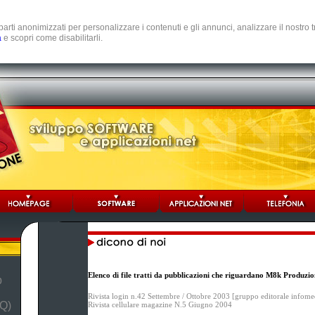
e parti anonimizzati per personalizzare i contenuti e gli annunci, analizzare il nostro
a
e scopri come disabilitarli.
Elenco di file tratti da pubblicazioni che riguardano M8k Produzio
b
Rivista login n.42 Settembre / Ottobre 2003 [gruppo editorale infome
Q)
Rivista cellulare magazine N.5 Giugno 2004