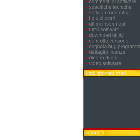
commenti ai software
specifiche tecniche
software non m8k
i più cliccati
ultimi inserimenti
tutti i software
download utility
controlla versione
segnala bug program
dettaglio licenze
dicono di noi
video software
Link sponsorizzati
Annunci