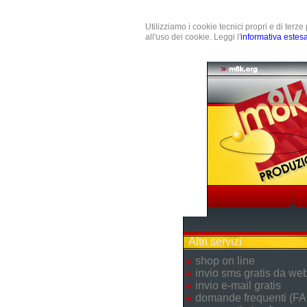
Utilizziamo i cookie tecnici propri e di terz
all'uso dei cookie. Leggi l'
informativa estes
Altri servizi
shop on line
invio sms gratis da we
invio e-mail gratis
domande frequenti (FA