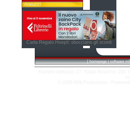
Annunci
Carta Regalo Hoepli: sbocciano gli sconti
[
homepage
|
software m
Numero software: 27 Totale Ricerche: 209 Hit
vi
© 2026 M8k Produzione - Powere