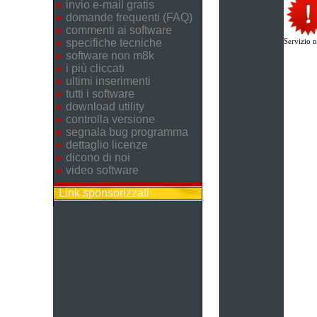
invio e-mail gratis
domande frequenti (FAQ)
commenti ai software
specifiche tecniche
Servizio n
software non m8k
i più cliccati
ultimi inserimenti
tutti i software
download utility
controlla versione
segnala bug programma
dettaglio licenze
dicono di noi
video software
Link sponsorizzati