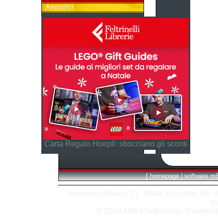
Annunci
Carta Regalo Hoepli: sbocciano gli sconti
[
homepage
|
software m
Numero software: 27 Totale Ricerche: 65 Hits
vi
© 2026 M8k Produzione - Powere