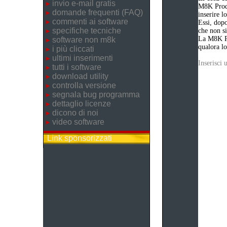
invio e-mail gratis
M8K Produ
domande frequenti (FAQ)
inserire 
commenti ai software
Essi, dopo
specifiche tecniche
che non si
La M8K Pr
software non m8k
qualora lo
i più cliccati
ultimi inserimenti
Inserisci
tutti i software
download utility
controlla versione
segnala bug programma
dettaglio licenze
dicono di noi
video software
Link sponsorizzati