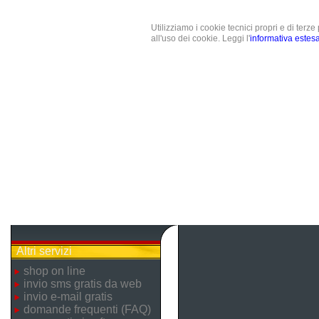
Utilizziamo i cookie tecnici propri e di terz
all'uso dei cookie. Leggi l'
informativa estes
Altri servizi
shop on line
invio sms gratis da web
invio e-mail gratis
domande frequenti (FAQ)