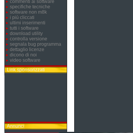
commenti ai software
specifiche tecniche
software non m8k
i più cliccati
ultimi inserimenti
tutti i software
download utility
controlla versione
segnala bug programma
dettaglio licenze
dicono di noi
video software
Link sponsorizzati
Annunci