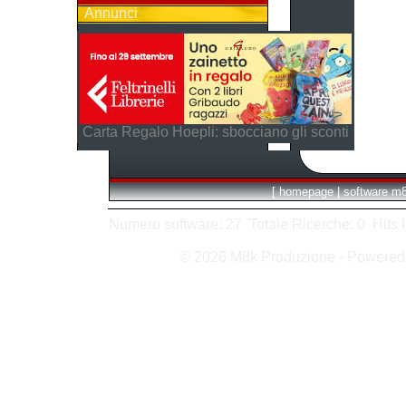
Annunci
Carta Regalo Hoepli: sbocciano gli sconti
[
homepage
|
software m
Numero software: 27 Totale Ricerche: 0 Hits In:
© 2026 M8k Produzione - Powere