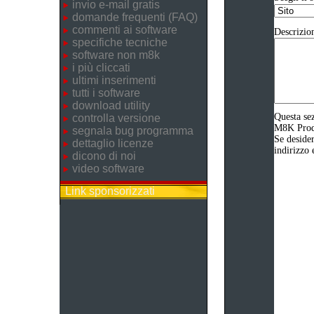
invio e-mail gratis
domande frequenti (FAQ)
commenti ai software
Descrizio
specifiche tecniche
software non m8k
i più cliccati
ultimi inserimenti
tutti i software
download utility
Questa sez
controlla versione
M8K Produz
segnala bug programma
Se desider
dettaglio licenze
indirizzo 
dicono di noi
video software
Link sponsorizzati