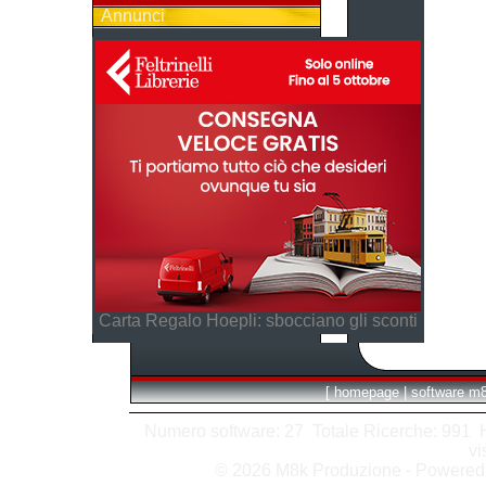
Annunci
Carta Regalo Hoepli: sbocciano gli sconti
[
homepage
|
software m
Numero software: 27 Totale Ricerche: 991 Hit
vi
© 2026 M8k Produzione - Powere