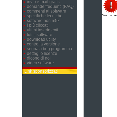
invio e-mail gratis
domande frequenti (FAQ)
commenti ai software
specifiche tecniche
Servizio non
software non m8k
i più cliccati
ultimi inserimenti
tutti i software
download utility
controlla versione
segnala bug programma
dettaglio licenze
dicono di noi
video software
Link sponsorizzati