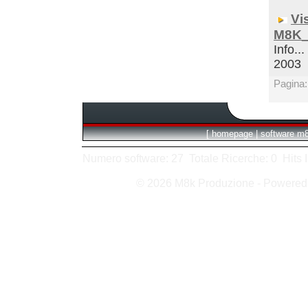
Vi
M8K_
Info...
2003
Pagina
[
homepage
|
software m
Numero software: 27 Totale Ricerche: 0 Hits In:
© 2026 M8k Produzione - Powere