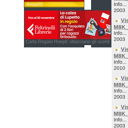
Info...
Annunci
2003
Vi
M8K_
Info...
2003
Carta Regalo Hoepli: sbocciano gli sconti
Vi
M8K_
Info...
2010
Vi
M8K_
Info...
2003
Vi
M8K_
Info...
2003