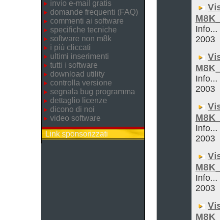
invio e-mail gratis
Vi
domande frequenti (FAQ)
M8K_
commenti ai software
Info...
specifiche tecniche
software non m8k
2003
i più cliccati
Vi
ultimi inserimenti
tutti i software
M8K_
download utility
Info...
controlla versione
2003
segnala bug programma
dettaglio licenze
Vi
dicono di noi
M8K_
video software
Info...
Link sponsorizzati
2003
Vi
M8K_
Info...
2003
Vi
M8K_