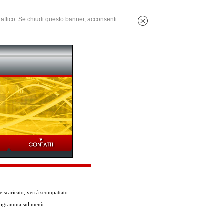
 traffico. Se chiudi questo banner, acconsenti
exe scaricato, verrà scompattato
 programma sul menù: