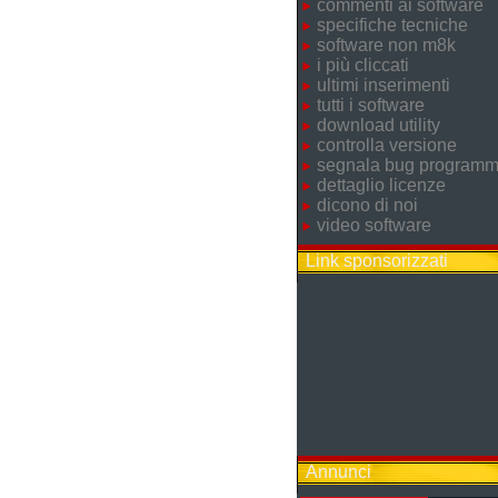
commenti ai software
specifiche tecniche
software non m8k
i più cliccati
ultimi inserimenti
tutti i software
download utility
controlla versione
segnala bug program
dettaglio licenze
dicono di noi
video software
Link sponsorizzati
Annunci