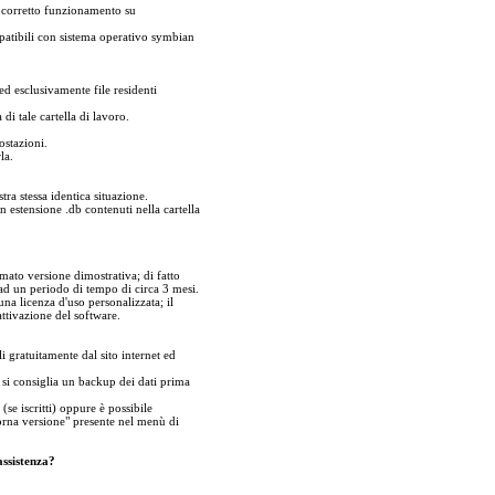
il corretto funzionamento su
patibili con sistema operativo symbian
ed esclusivamente file residenti
di tale cartella di lavoro.
ostazioni.
la.
ra stessa identica situazione.
on estensione .db contenuti nella cartella
ato versione dimostrativa; di fatto
d un periodo di tempo di circa 3 mesi.
na licenza d'uso personalizzata; il
ttivazione del software.
i gratuitamente dal sito internet ed
 si consiglia un backup dei dati prima
se iscritti) oppure è possibile
iorna versione" presente nel menù di
assistenza?