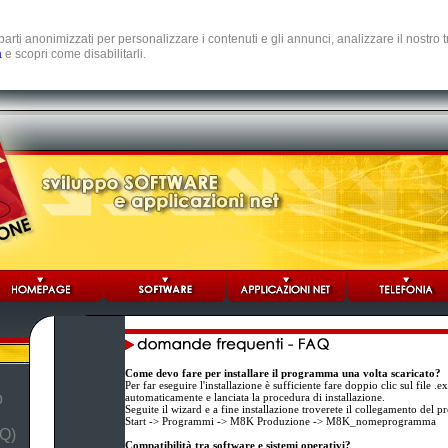
e parti anonimizzati per personalizzare i contenuti e gli annunci, analizzare il nostro
a
e scopri come disabilitarli.
Come devo fare per installare il programma una volta scaricato?
Per far eseguire l'installazione è sufficiente fare doppio clic sul file .
b
automaticamente e lanciata la procedura di installazione.
Seguite il wizard e a fine installazione troverete il collegamento del
Start -> Programmi -> M8K Produzione -> M8K_nomeprogramma
Q)
Compatibilità tra software e sistemi operativi?