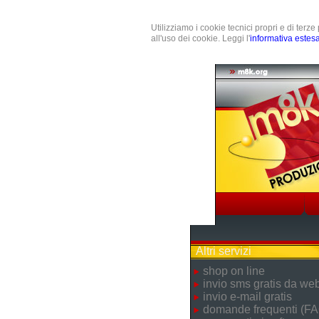
Utilizziamo i cookie tecnici propri e di terz
all'uso dei cookie. Leggi l'
informativa estes
Altri servizi
shop on line
invio sms gratis da we
invio e-mail gratis
domande frequenti (FA