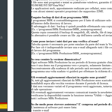
I file sono stati progettati e testati su piattaforme windows, garantito 
95/98/ME/NT/XP/Vista/Win7
Le applicazioni mob, appositamente realizzate per cellulari, sono com
e con alcuni sistemi operativi proprietari che supportino J2ME.
Eseguire backup di dati di un programma M8K
I programmi M8K si contraddistinguono per il fatto di utilizzare solo 
all'interno della directory di lavoro.
Il salvataggio di dati / backup è quindi possibile effettuando una copia 
[Es. c:\programmi\M8k Produzione\M8K_nomeprogramma].
Questa copia consentirà il backup di eseguibili, dll, tabelle, file di imp
In alternativa è possibile creare un file .zip dell'intera cartella ed inviar
ma
Come posso inviare i miei dati per una verifica al team?
Talvolta questo è necessario per poter emulare da parte del team la Vost
Per fare ciò è indispensabile inviare una e-mail allegando tutti i file c
di lavoro del programma
[Es. c:\programmi\M8k Produzione\M8K_nomeprogramma].
In cosa consiste la versione dimostrativa?
Ogni software M8k Produzione ha un periodo di licenza gratuito chiam
non è una demo ma il programma vero e proprio, solamente limitato a
Successivamente alla scadenza di tale periodo sarà necessario attivare u
programma una volta scaduto vi guiderà per effettuare la richiesta di a
Gli eventuali aggiornamenti rilasciati in seguito sono gratuiti?
Si, tutti gli aggiornamenti rilasciati da M8k Produzione sono scaricabil
installabili sopra alla vecchia versione durante il periodo di licenza.
I dati non verranno variati ed il programma verrà aggiornato, tuttavia
di tale operazione.
Gli eventuali aggiornamenti verranno comunicati tramite la newsletter (
verificarne la disponibilità tramite la funzione interna "Utilità -> Agg
tutti i software M8k Produzione.
In che modo posso ricevere assistenza? E' compresa nel periodo di 
L'assistenza al software può essere fatta:
- tramite e-mail