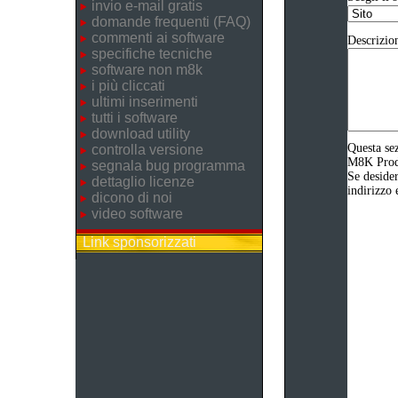
invio e-mail gratis
domande frequenti (FAQ)
commenti ai software
Descrizio
specifiche tecniche
software non m8k
i più cliccati
ultimi inserimenti
tutti i software
download utility
Questa sez
controlla versione
M8K Produz
segnala bug programma
Se desider
dettaglio licenze
indirizzo 
dicono di noi
video software
Link sponsorizzati