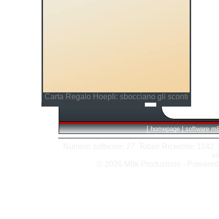
Carta Regalo Hoepli: sbocciano gli sconti
[
homepage
|
software m
Numero software: 27 Totale Ricerche: 1142 Hit
vi
© 2026 M8k Produzione - Powere