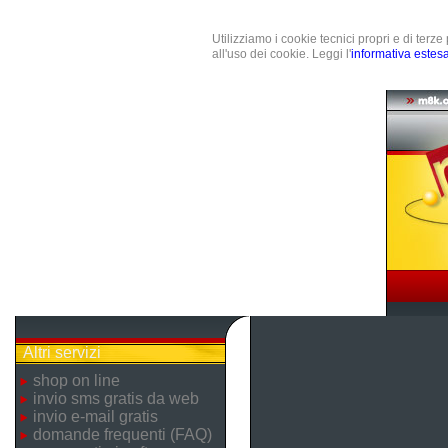
Utilizziamo i cookie tecnici propri e di terz
all'uso dei cookie. Leggi l'
informativa estes
Altri servizi
shop on line
invio sms gratis da web
invio e-mail gratis
domande frequenti (FAQ)