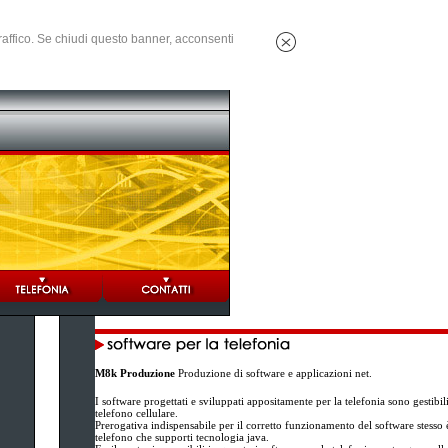
 traffico. Se chiudi questo banner, acconsenti
M8k Produzione
Produzione di software e applicazioni net.
I software progettati e sviluppati appositamente per la telefonia sono gestibi
telefono cellulare.
Prerogativa indispensabile per il corretto funzionamento del software stesso è 
telefono che supporti tecnologia java.