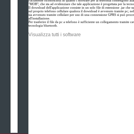
Facilmente riconoscibili in quanto i software per la telefonia contengono alla
"MOB"; che sta ad evidenziare che tale applicazione è progettata per la tecn
Il download dell'applicazione consiste in un solo file di estensione .jar che 
sul proprio telefono cellulare qualora il download è avvenuto tramite pc; ne
sia avvenuto tramite cellulare per uso di una connessione GPRS si può proce
all'installazione.
Per trasferire il file da pc a telefono è sufficiente un collegamento tramite cav
tecnologia bluetooth.
Visualizza tutti i software