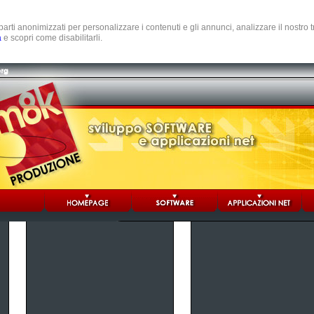
e parti anonimizzati per personalizzare i contenuti e gli annunci, analizzare il nostro
a
e scopri come disabilitarli.