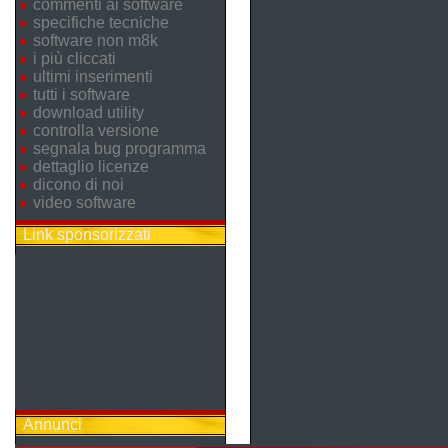
commenti ai software
specifiche tecniche
software non m8k
i più cliccati
ultimi inserimenti
tutti i software
download utility
controlla versione
segnala bug programma
dettaglio licenze
dicono di noi
video software
Link sponsorizzati
Annunci