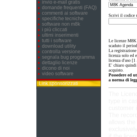
invio e-mail gratis
domande frequenti (FAQ)
commenti ai software
Scrivi il codice 
specifiche tecniche
software non m8k
i più cliccati
ultimi inserimenti
tutti i software
Le licenze M8K 
download utility
scaduto il perio
La registrazione
controlla versione
licenza solo ed 
segnala bug programma
licenza d'uso [1
dettaglio licenze
E' chiaro quindi
dicono di noi
acquisto.
video software
Possedere ed ut
a norma di legg
Link sponsorizzati
The Licen
type in ca
customer i
The record
allows the
exclusivel
if the lice