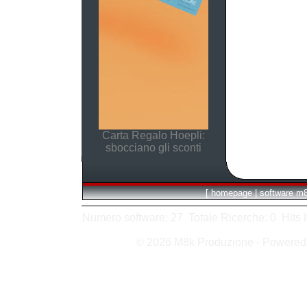
Carta Regalo Hoepli:
sbocciano gli sconti
[
homepage
|
software m
Numero software: 27 Totale Ricerche: 0 Hits In:
© 2026 M8k Produzione - Powere