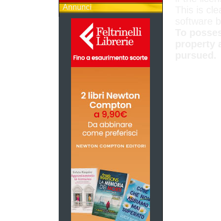
Annunci
This is cle
software 
To posses
property 
pursued.