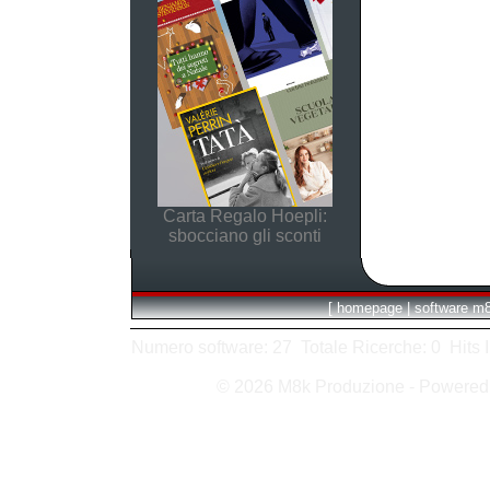
Carta Regalo Hoepli:
sbocciano gli sconti
[
homepage
|
software m
Numero software: 27 Totale Ricerche: 0 Hits In:
© 2026 M8k Produzione - Powere