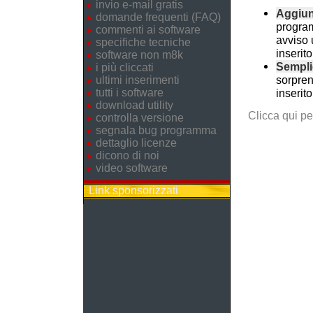
invio e-mail gratis
Aggiun
domande frequenti (FAQ)
progra
commenti ai software
avviso 
specifiche tecniche
inserit
software non m8k
Sempli
i più cliccati
sorpren
ultimi inserimenti
tutti i software
inserit
download utility
Clicca qui p
controlla versione
segnala bug programma
dettaglio licenze
dicono di noi
video software
Link sponsorizzati