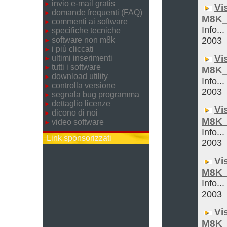
invio e-mail gratis
Vi
domande frequenti (FAQ)
M8K_
commenti ai software
Info...
specifiche tecniche
software non m8k
2003
i più cliccati
Vi
ultimi inserimenti
tutti i software
M8K_
download utility
Info...
controlla versione
2003
segnala bug programma
dettaglio licenze
Vi
dicono di noi
M8K_
video software
Info...
Link sponsorizzati
2003
Vi
M8K_
Info...
2003
Vi
M8K_