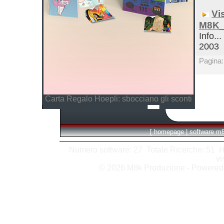
Vi
M8K_
Info...
2003
Pagina
Carta Regalo Hoepli: sbocciano gli sconti
[
homepage
|
software m
Numero software: 27 Totale Ricerche: 51 Hits
vi
© 2026 M8k Produzione - Powere