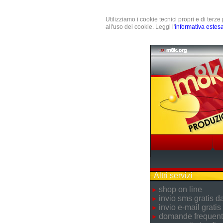
Utilizziamo i cookie tecnici propri e di terz
all'uso dei cookie. Leggi l'
informativa estes
Altri servizi
shop on line
invio sms gratis 
invio e-mail gratis
domande frequent