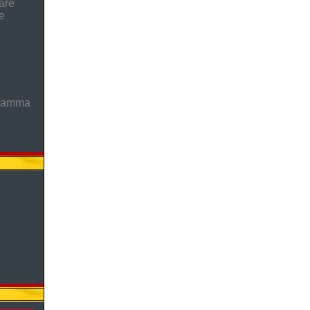
are
e
gramma