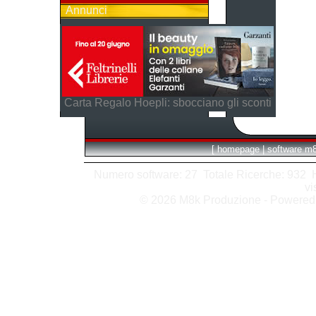
Annunci
Carta Regalo Hoepli: sbocciano gli sconti
[
homepage
|
software m
Numero software: 27 Totale Ricerche: 932 Hit
vi
© 2026 M8k Produzione - Powere