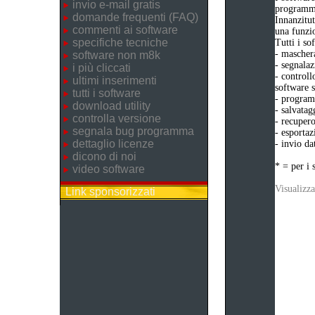
invio e-mail gratis
programma
domande frequenti (FAQ)
Innanzitut
commenti ai software
una funzio
specifiche tecniche
Tutti i s
- maschera
software non m8k
- segnalaz
i più cliccati
- controll
ultimi inserimenti
software s
tutti i software
- programm
download utility
- salvatag
controlla versione
- recupero
segnala bug programma
- esportaz
dettaglio licenze
- invio da
dicono di noi
* = per i 
video software
Visualizza
Link sponsorizzati