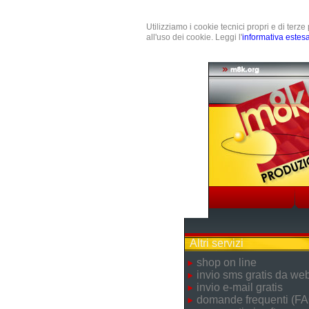
Utilizziamo i cookie tecnici propri e di terz
all'uso dei cookie. Leggi l'
informativa estes
Altri servizi
shop on line
invio sms gratis da we
invio e-mail gratis
domande frequenti (FA