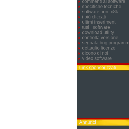
commenti ai software
specifiche tecniche
software non m8k
i più cliccati
ultimi inserimenti
tutti i software
download utility
controlla versione
segnala bug program
dettaglio licenze
dicono di noi
video software
Link sponsorizzati
Annunci