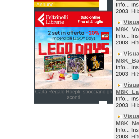
Info... In
Annunci
2003
Hit
Visua
M8K_Vo
Info... In
2003
Hit
Visua
M8K_Ba
Info... In
2003
Hit
Visua
M8K_La
Carta Regalo Hoepli: sbocciano gli
sconti
Info... In
2003
Hit
Visua
M8K_Ne
Info... In
2003
Hit