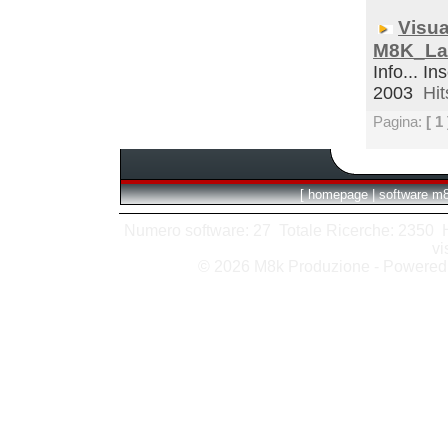
Visua
M8K_La
Info... In
2003
Hit
Pagina:
[ 1 
[
homepage
|
software m
Numero software: 27 Totale Ricerche: 2350 Hit
vi
© 2026 M8k Produzione - Powere