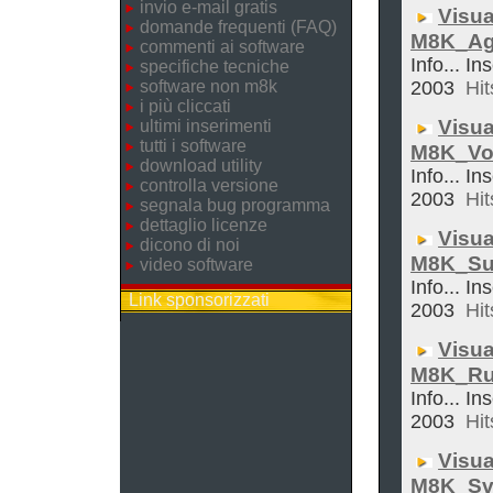
invio e-mail gratis
Visua
domande frequenti (FAQ)
M8K_Ag
commenti ai software
Info... In
specifiche tecniche
software non m8k
2003
Hit
i più cliccati
Visua
ultimi inserimenti
tutti i software
M8K_Vol
download utility
Info... In
controlla versione
2003
Hit
segnala bug programma
dettaglio licenze
Visua
dicono di noi
M8K_Su
video software
Info... In
Link sponsorizzati
2003
Hit
Visua
M8K_Ru
Info... In
2003
Hit
Visua
M8K_Sve