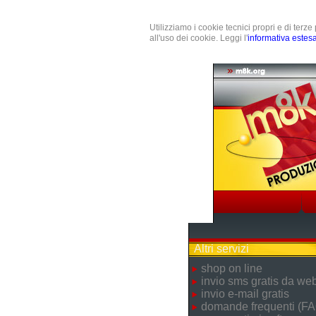
Utilizziamo i cookie tecnici propri e di terz
all'uso dei cookie. Leggi l'
informativa estes
Altri servizi
shop on line
invio sms gratis da we
invio e-mail gratis
domande frequenti (FA