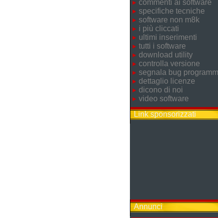
commenti ai software
specifiche tecniche
software non m8k
i più cliccati
ultimi inserimenti
tutti i software
download utility
controlla versione
segnala bug program
dettaglio licenze
dicono di noi
video software
Link sponsorizzati
Annunci