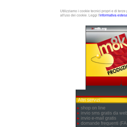
Utilizziamo i cookie tecnici propri e di terz
all'uso dei cookie. Leggi l'
informativa estes
Altri servizi
shop on line
invio sms gratis da we
invio e-mail gratis
domande frequenti (FA