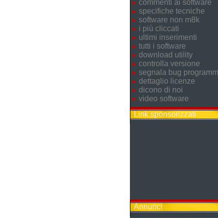
commenti ai software
specifiche tecniche
software non m8k
i più cliccati
ultimi inserimenti
tutti i software
download utility
controlla versione
segnala bug program
dettaglio licenze
dicono di noi
video software
Link sponsorizzati
Annunci