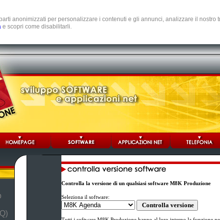
e parti anonimizzati per personalizzare i contenuti e gli annunci, analizzare il nostro
a
e scopri come disabilitarli.
Controlla la versione di un qualsiasi software M8K Produzione
b
Seleziona il software:
Q)
Tutti i software M8K Produzione hanno al loro interno la funzione per