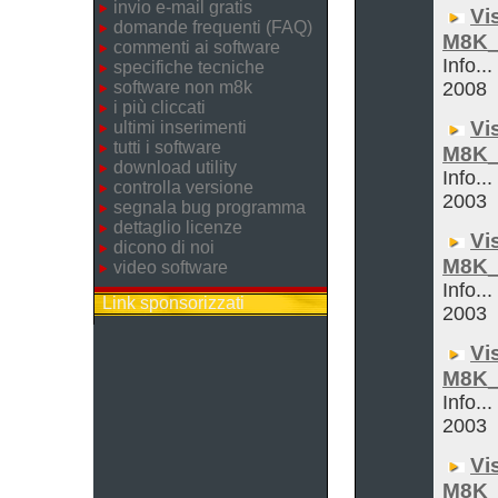
invio e-mail gratis
Vi
domande frequenti (FAQ)
M8K_
commenti ai software
Info..
specifiche tecniche
software non m8k
2008
i più cliccati
Vi
ultimi inserimenti
tutti i software
M8K_
download utility
Info...
controlla versione
2003
segnala bug programma
dettaglio licenze
Vi
dicono di noi
M8K_
video software
Info...
Link sponsorizzati
2003
Vi
M8K_
Info...
2003
Vi
M8K_