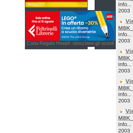
Info...
Annunci
2003
Vi
M8K_
Info...
2003
Carta Regalo Hoepli: sbocciano gli sconti
Vi
M8K_
Info...
2003
Vi
M8K_
Info...
2003
Vi
M8K_
Info...
2003