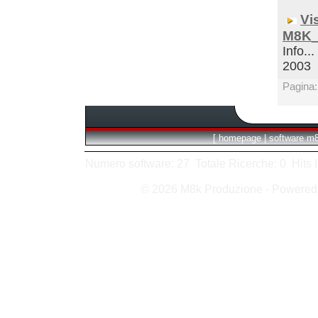
Vi
M8K_
Info...
2003
Pagina
[
homepage
|
software m
Numero software: 27 Totale Ricerche: 0 Hits In:
© 2026 M8k Produzione - Powere