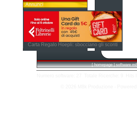
Annunci
Carta Regalo Hoepli: sbocciano gli sconti
[
homepage
|
software m
Numero software: 27 Totale Ricerche: 9 Hits In:
© 2026 M8k Produzione - Powere