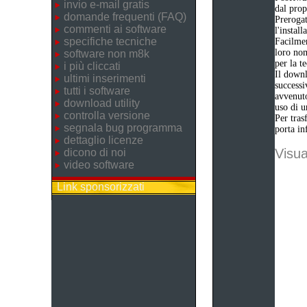
invio e-mail gratis
dal prop
domande frequenti (FAQ)
Prerogat
commenti ai software
l'instal
specifiche tecniche
Facilmen
loro nom
software non m8k
per la t
i più cliccati
Il downl
ultimi inserimenti
successi
tutti i software
avvenuto
download utility
uso di u
controlla versione
Per tras
segnala bug programma
porta in
dettaglio licenze
Visua
dicono di noi
video software
Link sponsorizzati