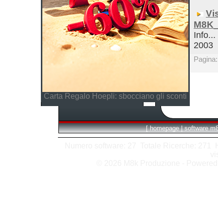
Vi
M8K_
Info...
2003
Pagina
Carta Regalo Hoepli: sbocciano gli sconti
[
homepage
|
software m
Numero software: 27 Totale Ricerche: 271 Hit
vi
© 2026 M8k Produzione - Powere