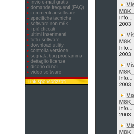
invio e-mail gratis
Vi
domande frequenti (FAQ)
M8K_
commenti ai software
Info...
specifiche tecniche
software non m8k
2003
i più cliccati
Vi
ultimi inserimenti
tutti i software
M8K_
download utility
Info...
controlla versione
2003
segnala bug programma
dettaglio licenze
Vi
dicono di noi
M8K_
video software
Info...
Link sponsorizzati
2003
Vi
M8K_
Info...
2003
Vi
M8K_