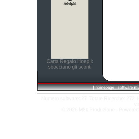
Carta Regalo Hoepli:
sbocciano gli sconti
[
homepage
|
software m
Numero software: 27 Totale Ricerche: 272 Hit
vi
© 2026 M8k Produzione - Powere