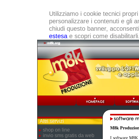
Utilizziamo i cookie tecnici propri
personalizzare i contenuti e gli a
chiudi questo banner, acconsenti a
estesa
e scopri come disabilitarli
Altri servizi
M8k Produzio
shop on line
invio sms gratis da web
I software M8K r