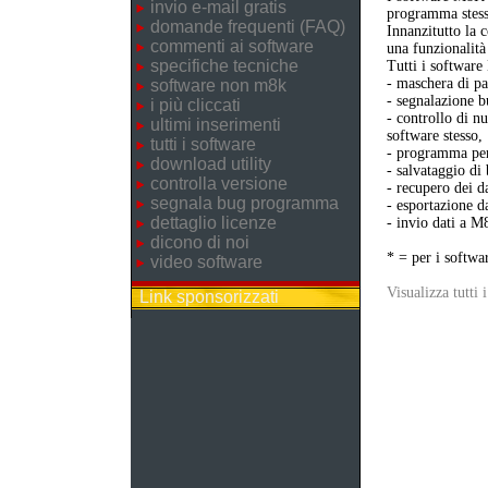
invio e-mail gratis
programma stess
domande frequenti (FAQ)
Innanzitutto la 
commenti ai software
una funzionalità
specifiche tecniche
Tutti i softwar
- maschera di pa
software non m8k
- segnalazione b
i più cliccati
- controllo di n
ultimi inserimenti
software stesso,
tutti i software
- programma per 
download utility
- salvataggio di
controlla versione
- recupero dei da
segnala bug programma
- esportazione da
dettaglio licenze
- invio dati a M
dicono di noi
* = per i softwa
video software
Visualizza tutti 
Link sponsorizzati