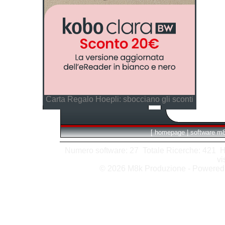
Carta Regalo Hoepli: sbocciano gli sconti
[
homepage
|
software m
Numero software: 27 Totale Ricerche: 421 Hits
vi
© 2026 M8k Produzione - Powere