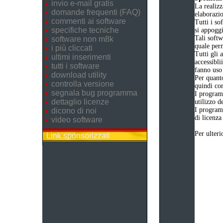
invio e-mail gratis
La realizz
domande frequenti (FAQ)
elaborazi
commenti ai software
Tutti i so
specifiche tecniche
si appogg
Tali softw
software non m8k
quale perm
i più cliccati
Tutti gli 
ultimi inserimenti
accessibli
tutti i software
fanno uso 
download utility
Per quanto
controlla versione
quindi com
segnala bug programma
I program
dettaglio licenze
utilizzo d
I program
dicono di noi
di licenza
video software
Per ulteri
Link sponsorizzati