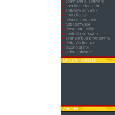
commenti ai software
specifiche tecniche
software non m8k
i più cliccati
ultimi inserimenti
tutti i software
download utility
controlla versione
segnala bug programma
dettaglio licenze
dicono di noi
video software
Link sponsorizzati
Annunci