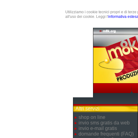
Utilizziamo i cookie tecnici propri e di terz
all'uso dei cookie. Leggi l'
informativa estes
Altri servizi
shop on line
invio sms gratis da web
invio e-mail gratis
domande frequenti (FAQ)