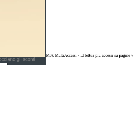
M8k MultiAccessi - Effettua più accessi su pagine 
cciano gli sconti