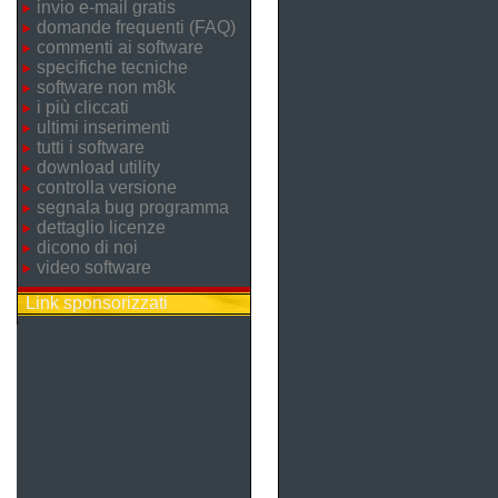
invio e-mail gratis
domande frequenti (FAQ)
commenti ai software
specifiche tecniche
software non m8k
i più cliccati
ultimi inserimenti
tutti i software
download utility
controlla versione
segnala bug programma
dettaglio licenze
dicono di noi
video software
Link sponsorizzati