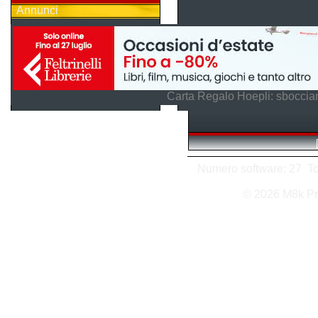
Annunci
Carta Regalo Hoepli: sboccian
Numero software: 27 Tota
© 2026 M8k Pr