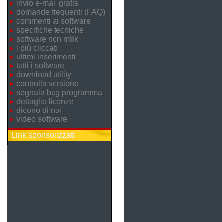
invio e-mail gratis
domande frequenti (FAQ)
commenti ai software
specifiche tecniche
software non m8k
i più cliccati
ultimi inserimenti
tutti i software
download utility
controlla versione
segnala bug programma
dettaglio licenze
dicono di noi
video software
Link sponsorizzati