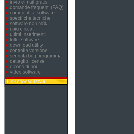
invio e-mail gratis
domande frequenti (FAQ)
commenti ai software
specifiche tecniche
software non m8k
i più cliccati
ultimi inserimenti
tutti i software
download utility
controlla versione
segnala bug programma
dettaglio licenze
dicono di noi
video software
Link sponsorizzati