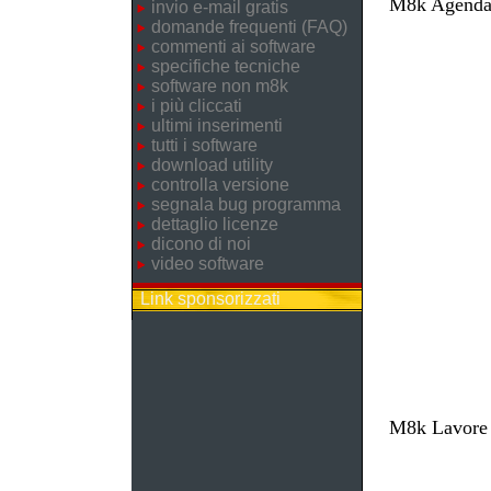
M8k Agenda 
invio e-mail gratis
domande frequenti (FAQ)
commenti ai software
specifiche tecniche
software non m8k
i più cliccati
ultimi inserimenti
tutti i software
download utility
controlla versione
segnala bug programma
dettaglio licenze
dicono di noi
video software
Link sponsorizzati
M8k Lavore -