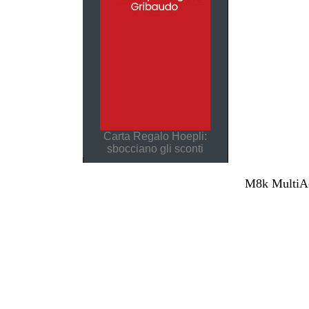
Carta Regalo Hoepli:
sbocciano gli sconti
M8k MultiAcc