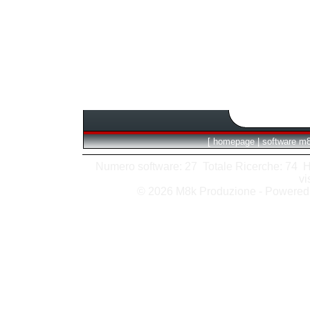
[
homepage
|
software m
Numero software: 27 Totale Ricerche: 74 Hits
vi
© 2026 M8k Produzione - Powere