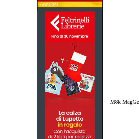
Annunci
M8k MagGest