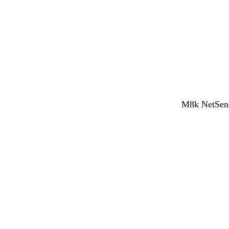
M8k NetSend 