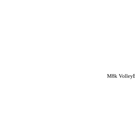
M8k VolleyBy