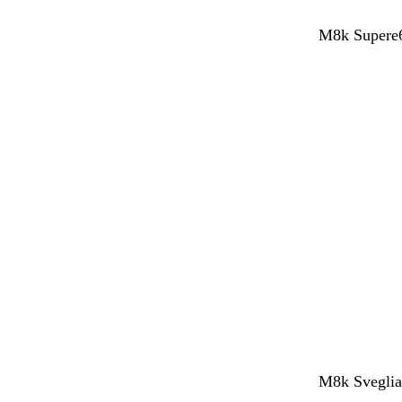
M8k Supere6
M8k SvegliaT