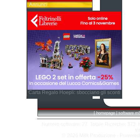
Annunci
Carta Regalo Hoepli: sbocciano gli sconti
[
homepage
|
software m
Numero software: 27 Totale Ricerche: 373 Hit
vi
© 2026 M8k Produzione - Powere