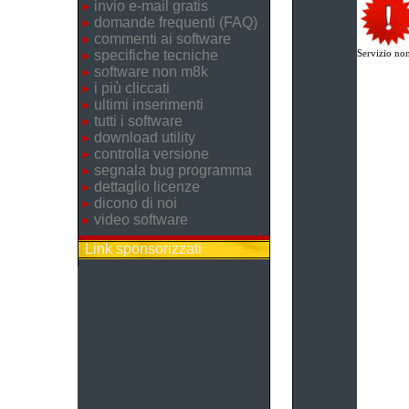
invio e-mail gratis
domande frequenti (FAQ)
commenti ai software
specifiche tecniche
Servizio non
software non m8k
i più cliccati
ultimi inserimenti
tutti i software
download utility
controlla versione
segnala bug programma
dettaglio licenze
dicono di noi
video software
Link sponsorizzati