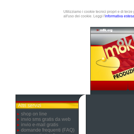
Utilizziamo i cookie tecnici propri e di terz
all'uso dei cookie. Leggi l'
informativa estes
Altri servizi
shop on line
invio sms gratis da web
invio e-mail gratis
domande frequenti (FAQ)