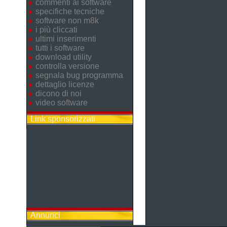
commenti ai software
specifiche tecniche
software non m8k
i più cliccati
ultimi inserimenti
tutti i software
download utility
controlla versione
segnala bug programma
dettaglio licenze
dicono di noi
video software
Link sponsorizzati
Annunci