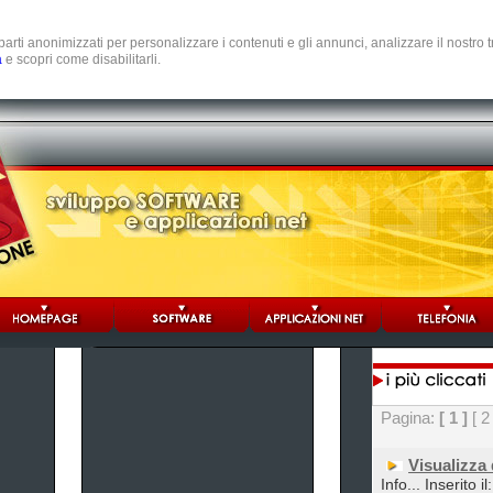
e parti anonimizzati per personalizzare i contenuti e gli annunci, analizzare il nostro
a
e scopri come disabilitarli.
Pagina:
[ 1 ]
[ 2
Visualizza
Info... Inserito i