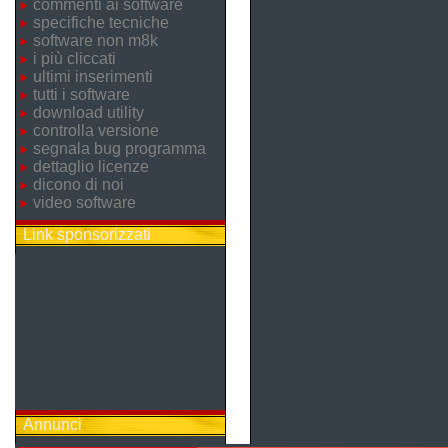
commenti ai software
specifiche tecniche
software non m8k
i più cliccati
ultimi inserimenti
tutti i software
download utility
controlla versione
segnala bug programma
dettaglio licenze
dicono di noi
video software
Link sponsorizzati
Annunci