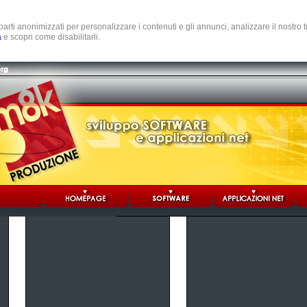
e parti anonimizzati per personalizzare i contenuti e gli annunci, analizzare il nostro
a
e scopri come disabilitarli.