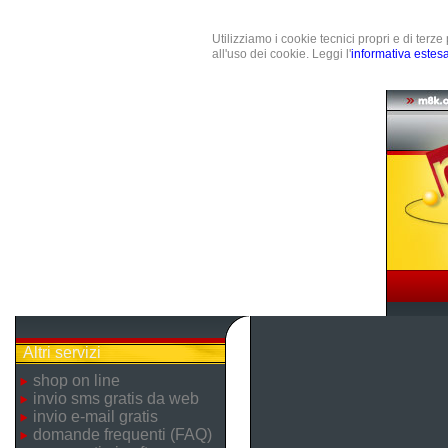
Utilizziamo i cookie tecnici propri e di terz
all'uso dei cookie. Leggi l'
informativa estes
Altri servizi
shop on line
invio sms gratis da web
invio e-mail gratis
domande frequenti (FAQ)