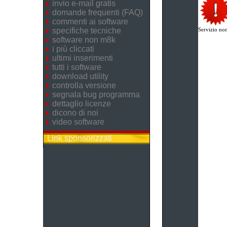
invio e-mail gratis
domande frequenti (FAQ)
commenti ai software
specifiche tecniche
Servizio non
software non m8k
i più cliccati
ultimi inserimenti
tutti i software
download utility
controlla versione
segnala bug programma
dettaglio licenze
dicono di noi
video software
Link sponsorizzati