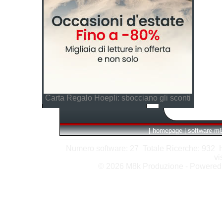
Carta Regalo Hoepli: sbocciano gli sconti
[
homepage
|
software m
Numero software: 27 Totale Ricerche: 932 Hit
vi
© 2026 M8k Produzione - Powere