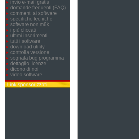
invio e-mail gratis
domande frequenti (FAQ)
commenti ai software
specifiche tecniche
software non m8k
i più cliccati
ultimi inserimenti
tutti i software
download utility
controlla versione
segnala bug programma
dettaglio licenze
dicono di noi
video software
Link sponsorizzati