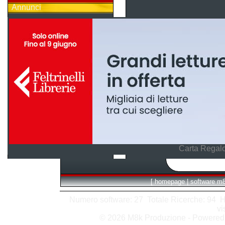
Annunci
Carta Regalo
[
homepage
|
software m
Numero software: 27 Totale Ricerche: 94 Hits
vi
© 2026 M8k Produzione - Powere