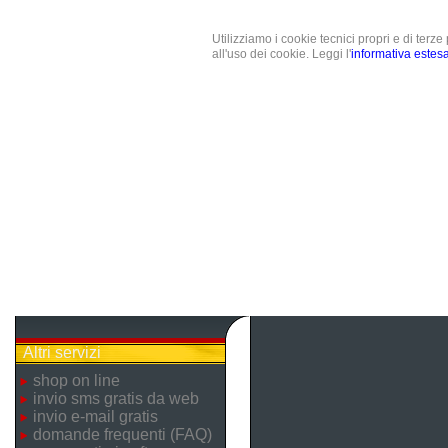
Utilizziamo i cookie tecnici propri e di terz
all'uso dei cookie. Leggi l'
informativa estes
Altri servizi
shop on line
invio sms gratis da web
invio e-mail gratis
domande frequenti (FAQ)