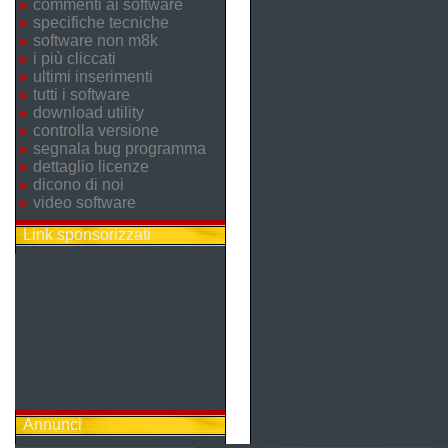
commenti ai software
specifiche tecniche
software non m8k
i più cliccati
ultimi inserimenti
tutti i software
download utility
controlla versione
segnala bug programma
dettaglio licenze
dicono di noi
video software
Link sponsorizzati
Annunci