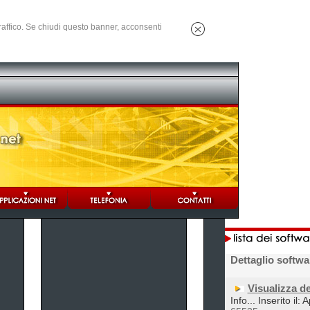
 traffico. Se chiudi questo banner, acconsenti
Dettaglio softwa
Visualizza d
Info... Inserito il: