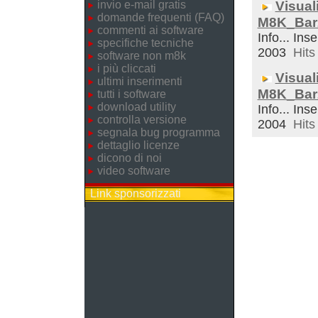
invio e-mail gratis
Visual
domande frequenti (FAQ)
M8K_Bar
commenti ai software
Info... Inse
specifiche tecniche
2003
Hits 
software non m8k
i più cliccati
Visual
ultimi inserimenti
M8K_Bar
tutti i software
download utility
Info... Ins
controlla versione
2004
Hits 
segnala bug programma
dettaglio licenze
dicono di noi
video software
Link sponsorizzati