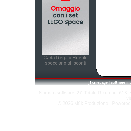
Carta Regalo Hoepli:
sbocciano gli sconti
[
homepage
|
software m
Numero software: 27 Totale Ricerche: 613 Hit
vi
© 2026 M8k Produzione - Powere