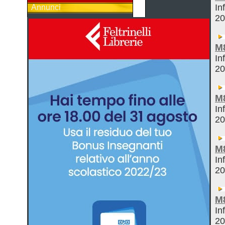
In
Annunci
2
M
In
2
M
In
2
M
In
2
M
In
2