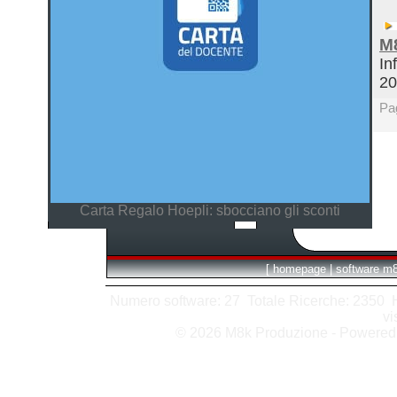
M
In
2
Pa
Carta Regalo Hoepli: sbocciano gli sconti
[
homepage
|
software m
Numero software: 27 Totale Ricerche: 2350 Hit
vi
© 2026 M8k Produzione - Powere