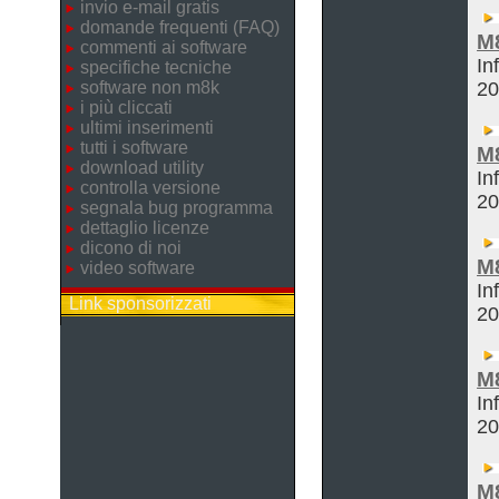
invio e-mail gratis
domande frequenti (FAQ)
M
commenti ai software
In
specifiche tecniche
software non m8k
2
i più cliccati
ultimi inserimenti
tutti i software
M
download utility
In
controlla versione
2
segnala bug programma
dettaglio licenze
dicono di noi
M
video software
In
Link sponsorizzati
2
M
In
2
M