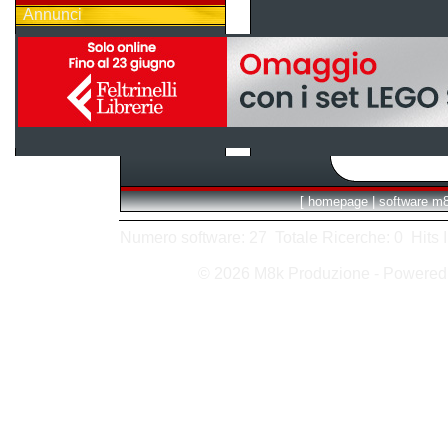
Annunci
[
homepage
|
software m
Numero software: 27 Totale Ricerche: 0 Hits In:
© 2026 M8k Produzione - Powere