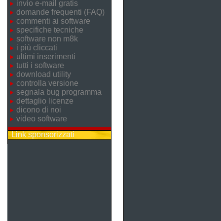
invio e-mail gratis
domande frequenti (FAQ)
commenti ai software
specifiche tecniche
software non m8k
i più cliccati
ultimi inserimenti
tutti i software
download utility
controlla versione
segnala bug programma
dettaglio licenze
dicono di noi
video software
Link sponsorizzati