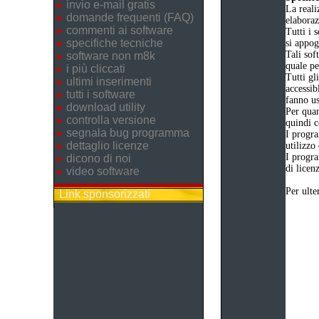
invio e-mail gratis
La reali
domande frequenti (FAQ)
elaboraz
commenti ai software
Tutti i 
specifiche tecniche
si appog
Tali sof
software non m8k
quale pe
i più cliccati
Tutti gl
ultimi inserimenti
accessib
tutti i software
fanno us
download utility
Per quan
controlla versione
quindi c
segnala bug programma
I progr
dettaglio licenze
utilizzo
I progr
dicono di noi
di licen
video software
Per ulte
Link sponsorizzati