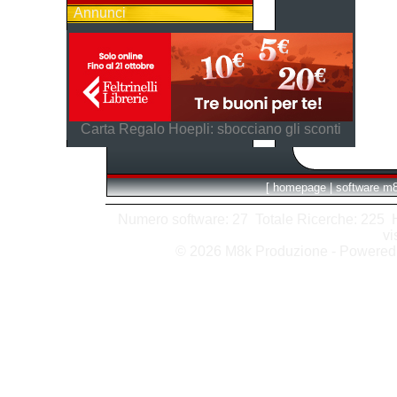
Annunci
Carta Regalo Hoepli: sbocciano gli sconti
[
homepage
|
software m
Numero software: 27 Totale Ricerche: 225 Hit
vi
© 2026 M8k Produzione - Powere