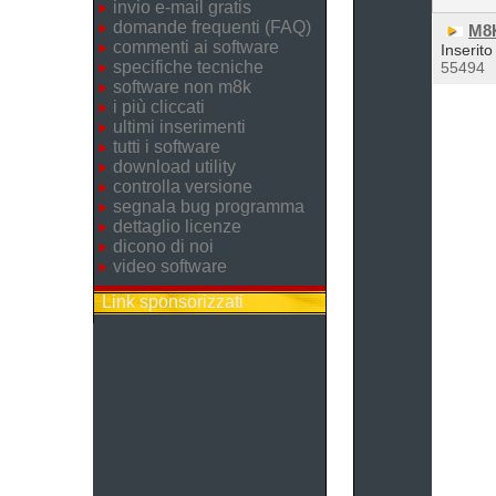
invio e-mail gratis
domande frequenti (FAQ)
M8K
commenti ai software
Inserito
specifiche tecniche
55494
software non m8k
i più cliccati
ultimi inserimenti
tutti i software
download utility
controlla versione
segnala bug programma
dettaglio licenze
dicono di noi
video software
Link sponsorizzati