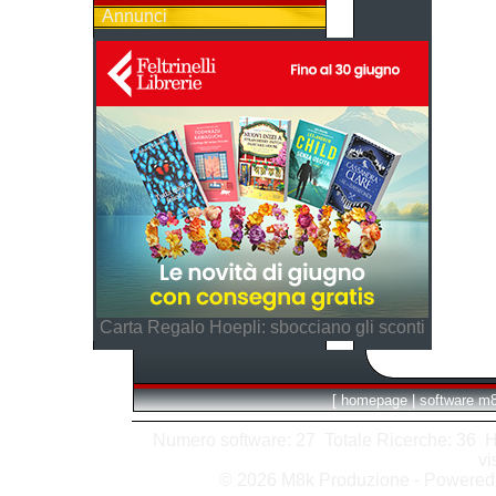
Annunci
Carta Regalo Hoepli: sbocciano gli sconti
[
homepage
|
software m
Numero software: 27 Totale Ricerche: 36 Hits
vi
© 2026 M8k Produzione - Powere