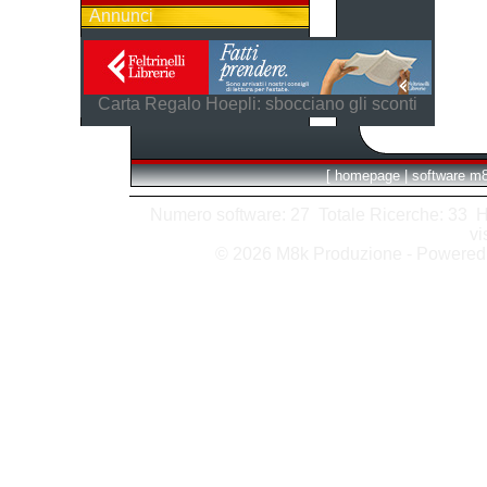
Annunci
Carta Regalo Hoepli: sbocciano gli sconti
[
homepage
|
software m
Numero software: 27 Totale Ricerche: 33 Hits
vi
© 2026 M8k Produzione - Powere