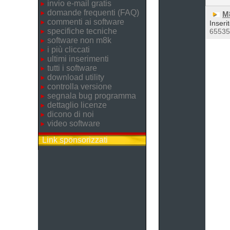
invio e-mail gratis
domande frequenti (FAQ)
M
commenti ai software
Inseri
specifiche tecniche
6553
software non m8k
i più cliccati
ultimi inserimenti
tutti i software
download utility
controlla versione
segnala bug programma
dettaglio licenze
dicono di noi
video software
Link sponsorizzati