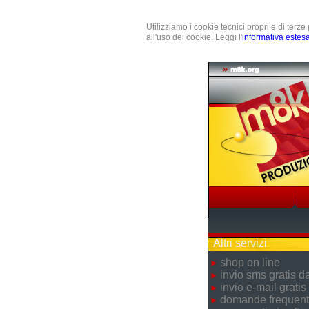
Utilizziamo i cookie tecnici propri e di terz
all'uso dei cookie. Leggi l'
informativa estes
Altri servizi
shop on line
invio sms gratis 
invio e-mail gratis
domande frequent