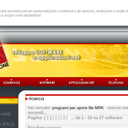
e parti anonimizzati per personalizzare i contenuti e gli annunci, analizzare il nostro
a
e scopri come disabilitarli.
hai cercato:
ricerca co
programi per aprire file MRK
secondi...
da web
Pagina:
[ 1 ]
[ 2 ]
[ 3 ]
... da 1 - 10 su 27 software
i (FAQ)
Risultato ricerca: