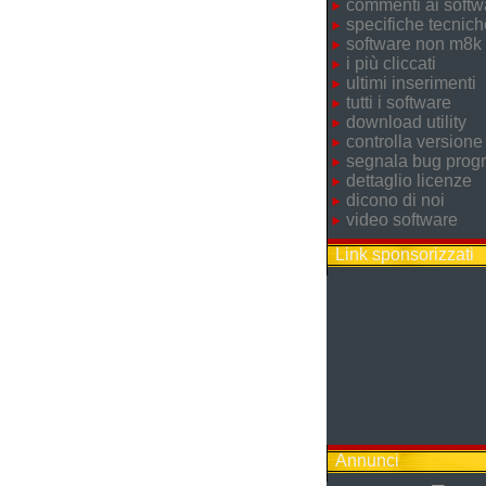
commenti ai softw
specifiche tecnich
software non m8k
i più cliccati
ultimi inserimenti
tutti i software
download utility
controlla versione
segnala bug pro
dettaglio licenze
dicono di noi
video software
Link sponsorizzati
Annunci