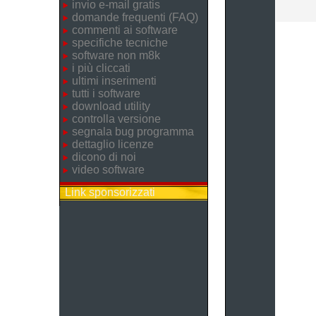
invio e-mail gratis
domande frequenti (FAQ)
commenti ai software
specifiche tecniche
software non m8k
i più cliccati
ultimi inserimenti
tutti i software
download utility
controlla versione
segnala bug programma
dettaglio licenze
dicono di noi
video software
Link sponsorizzati