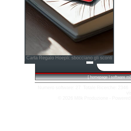
Carta Regalo Hoepli: sbocciano gli sconti
[
homepage
|
software m
Numero software: 27 Totale Ricerche: 2346 Hit
vi
© 2026 M8k Produzione - Powere