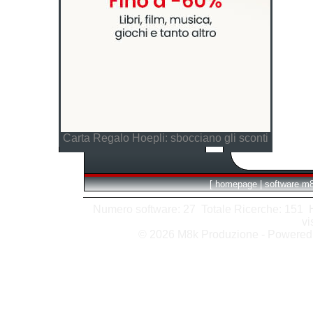
Carta Regalo Hoepli: sbocciano gli sconti
[
homepage
|
software m
Numero software: 27 Totale Ricerche: 151 Hit
vi
© 2026 M8k Produzione - Powere