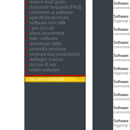
invio e-mail gratis
Software
domande frequenti (FAQ)
comment
commenti ai software
Software
specifiche tecniche
Aggiungi
software non m8k
i più cliccati
Software
ultimi inserimenti
comment
tutti i software
Software
download utility
comment
controlla versione
segnala bug programma
Software
dettaglio licenze
comment
dicono di noi
Software
video software
Aggiungi
Link sponsorizzati
Software
comment
Software
comment
Software
comment
Software
Aggiungi