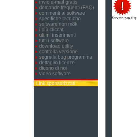
invio e-mail gratis
domande frequenti (FAQ)
commenti ai software
specifiche tecniche
Servizio non disp
software non m8k
i più cliccati
ultimi inserimenti
tutti i software
download utility
controlla versione
segnala bug programma
dettaglio licenze
dicono di noi
video software
Link sponsorizzati