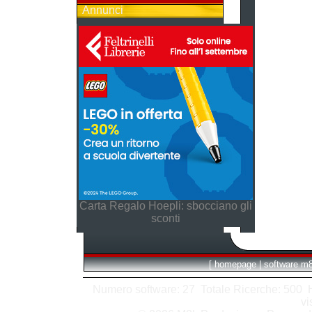
Annunci
Carta Regalo Hoepli: sbocciano gli
sconti
[
homepage
|
software m
Numero software: 27 Totale Ricerche: 500 Hit
vi