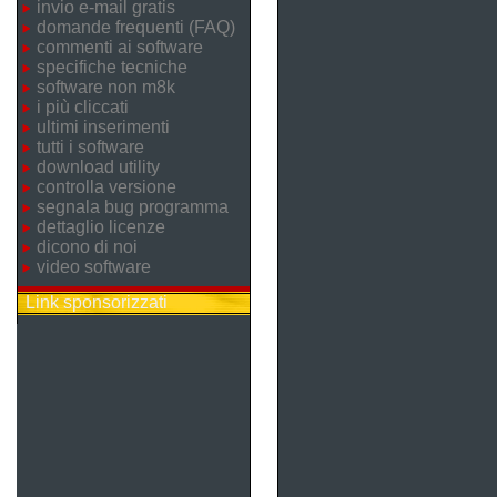
invio e-mail gratis
domande frequenti (FAQ)
commenti ai software
specifiche tecniche
software non m8k
i più cliccati
ultimi inserimenti
tutti i software
download utility
controlla versione
segnala bug programma
dettaglio licenze
dicono di noi
video software
Link sponsorizzati