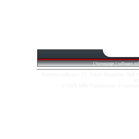
[
homepage
|
software m
Numero software: 27 Totale Ricerche: 354 Hit
vi
© 2026 M8k Produzione - Powere